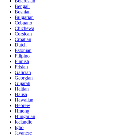
Belarusian
Bengali
Bosnian
Bulgarian
Cebuano
Chichewa
Corsican
Croatian
Dutch
Estonian
Filipino
Finnish
Frisian
Galician
Georgian
Gujarati
Haitian
Hausa
Hawaiian
Hebrew
Hmong
Hungarian
Icelandic
Igbo
Javanese