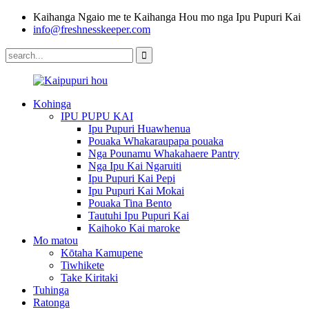
Kaihanga Ngaio me te Kaihanga Hou mo nga Ipu Pupuri Kai
info@freshnesskeeper.com
Kohinga
IPU PUPU KAI
Ipu Pupuri Huawhenua
Pouaka Whakaraupapa pouaka
Nga Pounamu Whakahaere Pantry
Nga Ipu Kai Ngaruiti
Ipu Pupuri Kai Pepi
Ipu Pupuri Kai Mokai
Pouaka Tina Bento
Tautuhi Ipu Pupuri Kai
Kaihoko Kai maroke
Mo matou
Kōtaha Kamupene
Tiwhikete
Take Kiritaki
Tuhinga
Ratonga