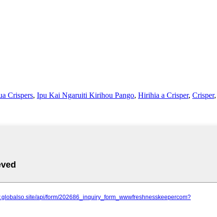
a Crispers
,
Ipu Kai Ngaruiti Kirihou Pango
,
Hirihia a Crisper
,
Crisper