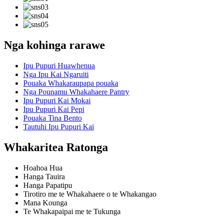
Nga kohinga rarawe
Ipu Pupuri Huawhenua
Nga Ipu Kai Ngaruiti
Pouaka Whakaraupapa pouaka
Nga Pounamu Whakahaere Pantry
Ipu Pupuri Kai Mokai
Ipu Pupuri Kai Pepi
Pouaka Tina Bento
Tautuhi Ipu Pupuri Kai
Whakaritea Ratonga
Hoahoa Hua
Hanga Tauira
Hanga Papatipu
Tirotiro me te Whakahaere o te Whakangao
Mana Kounga
Te Whakapaipai me te Tukunga