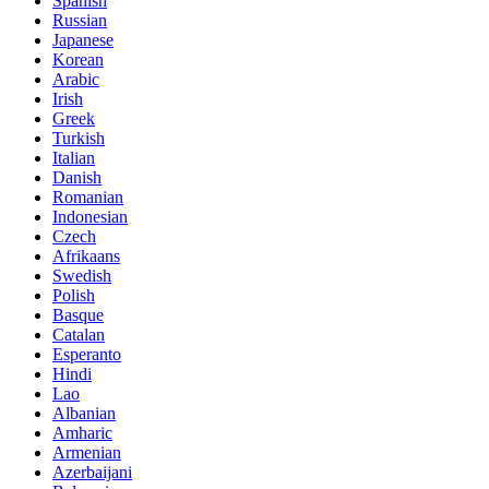
Spanish
Russian
Japanese
Korean
Arabic
Irish
Greek
Turkish
Italian
Danish
Romanian
Indonesian
Czech
Afrikaans
Swedish
Polish
Basque
Catalan
Esperanto
Hindi
Lao
Albanian
Amharic
Armenian
Azerbaijani