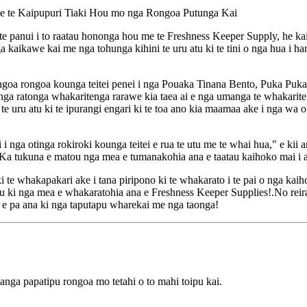
me te Kaipupuri Tiaki Hou mo nga Rongoa Putunga Kai
e panui i to raatau hononga hou me te Freshness Keeper Supply, he kai
a kaikawe kai me nga tohunga kihini te uru atu ki te tini o nga hua i h
ongoa rongoa kounga teitei penei i nga Pouaka Tinana Bento, Puka Puka
nga ratonga whakaritenga rarawe kia taea ai e nga umanga te whakarite i
e uru atu ki te ipurangi engari ki te toa ano kia maamaa ake i nga wa o m
i nga otinga rokiroki kounga teitei e rua te utu me te whai hua," e kii
a tukuna e matou nga mea e tumanakohia ana e taatau kaihoko mai i a m
ki te whakapakari ake i tana piripono ki te whakarato i te pai o nga kaih
i nga mea e whakaratohia ana e Freshness Keeper Supplies!.No reira kau
a e pa ana ki nga taputapu wharekai me nga taonga!
ga papatipu rongoa mo tetahi o to mahi toipu kai.