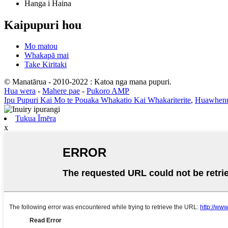
Hanga i Haina
Kaipupuri hou
Mo matou
Whakapā mai
Take Kiritaki
© Manatārua - 2010-2022 : Katoa nga mana pupuri.
Hua wera
-
Mahere pae
-
Pukoro AMP
Ipu Pupuri Kai Mo te Pouaka Whakatio Kai Whakariterite
,
Huawhenu
Tukua Īmēra
x