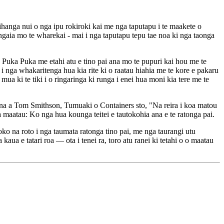
hanga nui o nga ipu rokiroki kai me nga taputapu i te maakete o
angaia mo te wharekai - mai i nga taputapu tepu tae noa ki nga taonga
 Puka Puka me etahi atu e tino pai ana mo te pupuri kai hou me te
 nga whakaritenga hua kia rite ki o raatau hiahia me te kore e pakaru
ua ki te tiki i o ringaringa ki runga i enei hua moni kia tere me te
 ana a Tom Smithson, Tumuaki o Containers sto, "Na reira i koa matou
aatau: Ko nga hua kounga teitei e tautokohia ana e te ratonga pai.
oko na roto i nga taumata ratonga tino pai, me nga taurangi utu
a e tatari roa — ota i tenei ra, toro atu ranei ki tetahi o o maatau