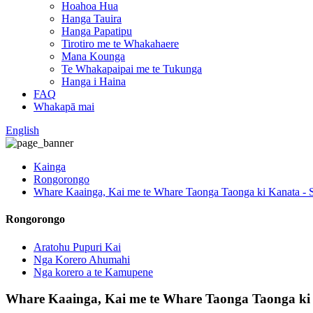
Hoahoa Hua
Hanga Tauira
Hanga Papatipu
Tirotiro me te Whakahaere
Mana Kounga
Te Whakapaipai me te Tukunga
Hanga i Haina
FAQ
Whakapā mai
English
Kainga
Rongorongo
Whare Kaainga, Kai me te Whare Taonga Taonga ki Kanata - 
Rongorongo
Aratohu Pupuri Kai
Nga Korero Ahumahi
Nga korero a te Kamupene
Whare Kaainga, Kai me te Whare Taonga Taonga ki